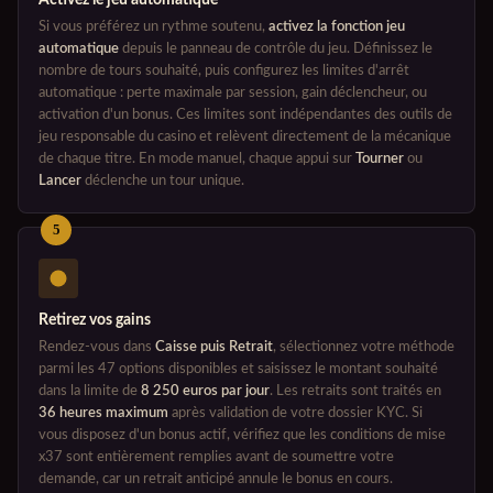
Activez le jeu automatique
Si vous préférez un rythme soutenu,
activez la fonction jeu
automatique
depuis le panneau de contrôle du jeu. Définissez le
nombre de tours souhaité, puis configurez les limites d'arrêt
automatique : perte maximale par session, gain déclencheur, ou
activation d'un bonus. Ces limites sont indépendantes des outils de
jeu responsable du casino et relèvent directement de la mécanique
de chaque titre. En mode manuel, chaque appui sur
Tourner
ou
Lancer
déclenche un tour unique.
5
Retirez vos gains
Rendez-vous dans
Caisse puis Retrait
, sélectionnez votre méthode
parmi les 47 options disponibles et saisissez le montant souhaité
dans la limite de
8 250 euros par jour
. Les retraits sont traités en
36 heures maximum
après validation de votre dossier KYC. Si
vous disposez d'un bonus actif, vérifiez que les conditions de mise
x37 sont entièrement remplies avant de soumettre votre
demande, car un retrait anticipé annule le bonus en cours.