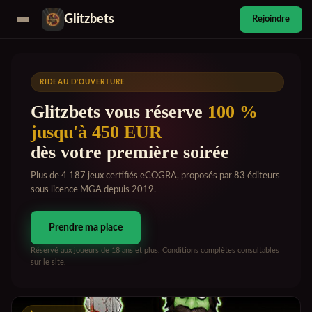
Glitzbets
Rejoindre
RIDEAU D'OUVERTURE
Glitzbets vous réserve
100 %
jusqu'à 450 EUR
dès votre première soirée
Plus de 4 187 jeux certifiés eCOGRA, proposés par 83 éditeurs
sous licence MGA depuis 2019.
Prendre ma place
Réservé aux joueurs de 18 ans et plus. Conditions complètes consultables
sur le site.