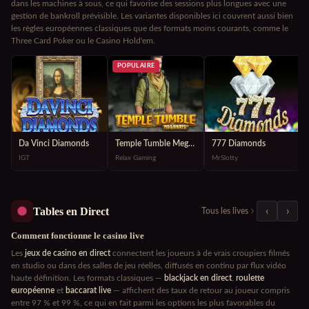
dans les machines à sous, ce qui favorise des sessions plus longues avec une
gestion de bankroll prévisible. Les variantes disponibles ici couvrent aussi bien
les règles européennes classiques que des formats moins courants, comme le
Three Card Poker ou le Casino Hold'em.
POPULAIRE
Da Vinci Diamonds
Temple Tumble Megaways
777 Diamonds
IGT
Relax Gaming
MrSlotty
Tables en Direct
‹
›
Tous les lives
Comment fonctionne le casino live
Les
jeux de casino en direct
connectent les joueurs à de vrais croupiers filmés
en studio ou dans des salles de jeu réelles, diffusés en continu par flux vidéo
haute définition. Les formats classiques —
blackjack en direct
,
roulette
européenne
et
baccarat live
— affichent des taux de retour au joueur compris
entre 97 % et 99 %, ce qui en fait parmi les options les plus favorables du