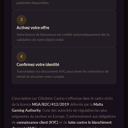
paiement disponibles.
3
Activez votre offre
Votre bonus de bienvenue est crédité automatiquement dès la
validation de votre dépôt initial.
4
Confirmez votre identité
Transmettez vos documents KYC pour lever les restrictions de
retrait et sécuriser votre compte.
L'inscription sur Glitzbets Casino s'effectue dans le cadre strict
de la licence
MGA/B2C/412/2019
délivrée par la
Malta
Gaming Authority
, l'une des autorités de régulation les plus
exigeantes du secteur en Europe. Conformément aux obligations
de
connaissance client (KYC)
et de
lutte contre le blanchiment