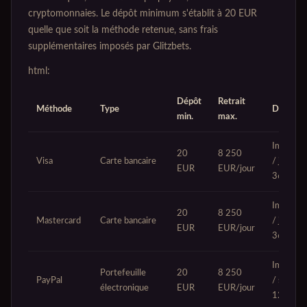
cryptomonnaies. Le dépôt minimum s'établit à 20 EUR
quelle que soit la méthode retenue, sans frais
supplémentaires imposés par Glitzbets.
html:
Dépôt
Retrait
Méthode
Type
Délais
min.
max.
Immédia
20
8 250
Visa
Carte bancaire
/ jusqu'à
EUR
EUR/jour
36h
Immédia
20
8 250
Mastercard
Carte bancaire
/ jusqu'à
EUR
EUR/jour
36h
Immédia
Portefeuille
20
8 250
PayPal
/ sous
électronique
EUR
EUR/jour
12h