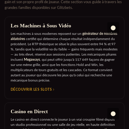
gain et son propre profil de joueur. Cette section vous guide à travers les
grandes familles disponibles sur Glitzbets.
Les Machines à Sous Vidéo
Les machines à sous modernes reposent sur un
générateur de nombres
aléatoires
certifié qui détermine chaque résultat indépendamment du
précédent. Le RTP théorique se situe le plus souvent entre 94 % et 97
%, tandis que la volatilité va du faible — gains fréquents mais modestes
— au très élevé, réservé aux sessions patientes. Les mécaniques phares
incluent
Megaways
, qui peut offrir jusqu'à 117 649 façons de gagner
sur une même grille, ainsi que les fonctions Hold and Win, les
multiplicateurs de tours gratuits et les cascades. Ce format convient
autant au joueur qui découvre les jeux qu'à celui qui recherche une
mécanique bonus précise.
DÉCOUVRIR LES SLOTS
Casino en Direct
Le casino en direct connecte le joueur à un vrai croupier filmé depuis
un studio professionnel ou une salle de jeu réelle, en haute définition