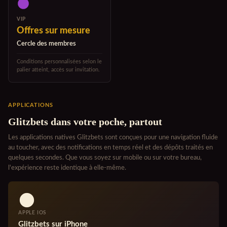
VIP
Offres sur mesure
Cercle des membres
Conditions personnalisées selon le
palier atteint, accès sur invitation.
APPLICATIONS
Glitzbets dans votre poche, partout
Les applications natives Glitzbets sont conçues pour une navigation fluide
au toucher, avec des notifications en temps réel et des dépôts traités en
quelques secondes. Que vous soyez sur mobile ou sur votre bureau,
l'expérience reste identique à elle-même.
APPLE IOS
Glitzbets sur iPhone