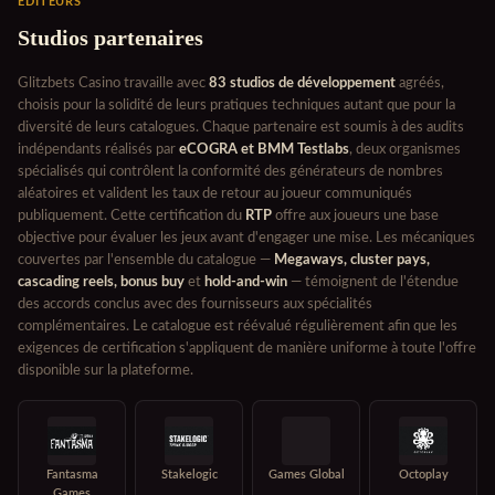
ÉDITEURS
Studios partenaires
Glitzbets Casino travaille avec
83 studios de développement
agréés,
choisis pour la solidité de leurs pratiques techniques autant que pour la
diversité de leurs catalogues. Chaque partenaire est soumis à des audits
indépendants réalisés par
eCOGRA et BMM Testlabs
, deux organismes
spécialisés qui contrôlent la conformité des générateurs de nombres
aléatoires et valident les taux de retour au joueur communiqués
publiquement. Cette certification du
RTP
offre aux joueurs une base
objective pour évaluer les jeux avant d'engager une mise. Les mécaniques
couvertes par l'ensemble du catalogue —
Megaways, cluster pays,
cascading reels, bonus buy
et
hold-and-win
— témoignent de l'étendue
des accords conclus avec des fournisseurs aux spécialités
complémentaires. Le catalogue est réévalué régulièrement afin que les
exigences de certification s'appliquent de manière uniforme à toute l'offre
disponible sur la plateforme.
Fantasma
Stakelogic
Games Global
Octoplay
Games